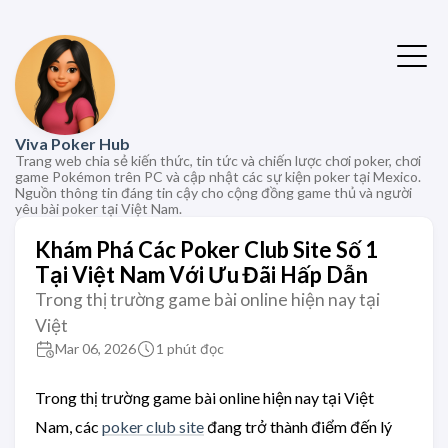
Viva Poker Hub
Trang web chia sẻ kiến thức, tin tức và chiến lược chơi poker, chơi
game Pokémon trên PC và cập nhật các sự kiện poker tại Mexico.
Nguồn thông tin đáng tin cậy cho cộng đồng game thủ và người
yêu bài poker tại Việt Nam.
Khám Phá Các Poker Club Site Số 1
Tại Việt Nam Với Ưu Đãi Hấp Dẫn
Trong thị trường game bài online hiện nay tại
Việt
Mar 06, 2026
1 phút đọc
Trong thị trường game bài online hiện nay tại Việt
Nam, các
poker club site
đang trở thành điểm đến lý