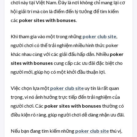
chơi này tại Việt Nam. Đây là nơi không chỉ mang lại cơ
hội giải trí mà còn là điểm đến lý tưởng để tìm kiếm
các
poker sites with bonuses
.
Khi tham gia vào một trong những
poker club site
,
người chơi có thể trải nghiệm nhiều hình thức poker
khác nhau cùng với các giải đấu hấp dẫn. Nhiều
poker
sites with bonuses
cung cấp các ưu đãi đặc biệt cho
người mới, giúp họ có một khởi đầu thuận lợi.
Việc chọn lựa một
poker club site
uy tín là rất quan
trọng, vì nó ảnh hưởng trực tiếp đến trải nghiệm của
người chơi. Các
poker sites with bonuses
thường có
điều kiện rõ ràng, giúp người chơi dễ dàng nhận ưu đãi.
Nếu bạn đang tìm kiếm những
poker club site
thú vị,