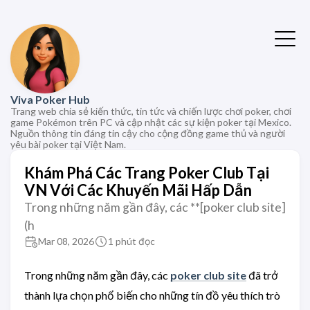
Viva Poker Hub
Trang web chia sẻ kiến thức, tin tức và chiến lược chơi poker, chơi
game Pokémon trên PC và cập nhật các sự kiện poker tại Mexico.
Nguồn thông tin đáng tin cậy cho cộng đồng game thủ và người
yêu bài poker tại Việt Nam.
Khám Phá Các Trang Poker Club Tại
VN Với Các Khuyến Mãi Hấp Dẫn
Trong những năm gần đây, các **[poker club site]
(h
Mar 08, 2026
1 phút đọc
Trong những năm gần đây, các
poker club site
đã trở
thành lựa chọn phổ biến cho những tín đồ yêu thích trò